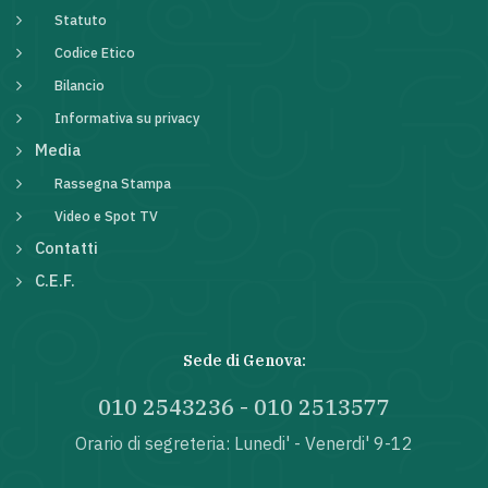
Statuto
Codice Etico
Bilancio
Informativa su privacy
Media
Rassegna Stampa
Video e Spot TV
Contatti
C.E.F.
Sede di Genova:
010 2543236
-
010 2513577
Orario di segreteria: Lunedi' - Venerdi' 9-12